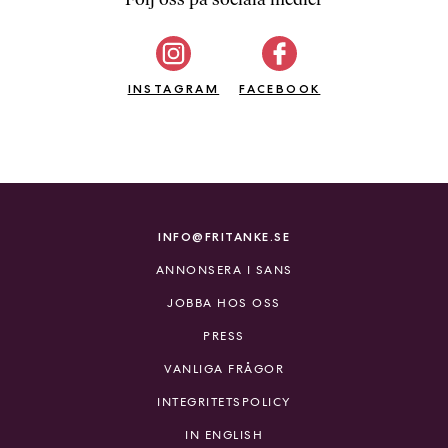
b
ö
c
INSTAGRAM
k
FACEBOOK
e
r
o
n
l
i
INFO@FRITANKE.SE
n
ANNONSERA I SANS
e
h
JOBBA HOS OSS
o
PRESS
s
F
VANLIGA FRÅGOR
r
INTEGRITETSPOLICY
i
T
IN ENGLISH