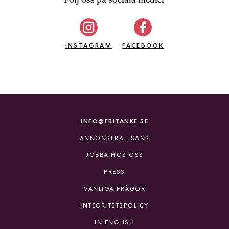
b
ö
c
INSTAGRAM
k
FACEBOOK
e
r
o
n
l
i
INFO@FRITANKE.SE
n
ANNONSERA I SANS
e
h
JOBBA HOS OSS
o
PRESS
s
F
VANLIGA FRÅGOR
r
INTEGRITETSPOLICY
i
T
IN ENGLISH