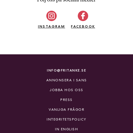
b
ö
c
INSTAGRAM
k
FACEBOOK
e
r
o
n
l
i
INFO@FRITANKE.SE
n
ANNONSERA I SANS
e
h
JOBBA HOS OSS
o
PRESS
s
F
VANLIGA FRÅGOR
r
INTEGRITETSPOLICY
i
T
IN ENGLISH