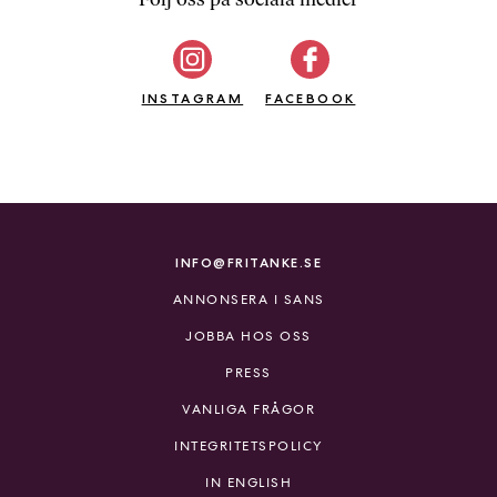
b
ö
c
INSTAGRAM
k
FACEBOOK
e
r
o
n
l
i
INFO@FRITANKE.SE
n
ANNONSERA I SANS
e
h
JOBBA HOS OSS
o
PRESS
s
F
VANLIGA FRÅGOR
r
INTEGRITETSPOLICY
i
T
IN ENGLISH