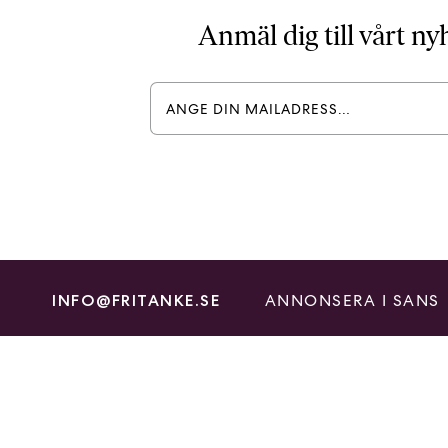
Anmäl dig till vårt n
ANNONSERA I SANS
INFO@FRITANKE.SE