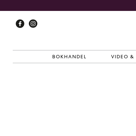
Skip
to
content
BOKHANDEL
VIDEO &