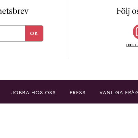
i
T
yhetsbrev
Följ o
a
n
k
e
INS
JOBBA HOS OSS
PRESS
VANLIGA FRÅ