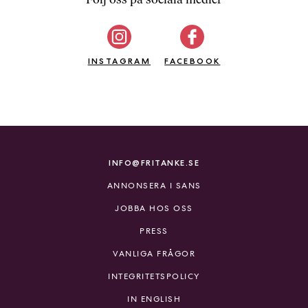
b
ö
c
INSTAGRAM
k
FACEBOOK
e
r
o
n
l
i
INFO@FRITANKE.SE
n
ANNONSERA I SANS
e
h
JOBBA HOS OSS
o
PRESS
s
F
VANLIGA FRÅGOR
r
INTEGRITETSPOLICY
i
T
IN ENGLISH