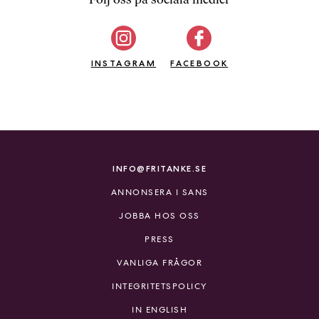
b
ö
c
INSTAGRAM
k
FACEBOOK
e
r
o
n
l
i
INFO@FRITANKE.SE
n
ANNONSERA I SANS
e
h
JOBBA HOS OSS
o
PRESS
s
F
VANLIGA FRÅGOR
r
INTEGRITETSPOLICY
i
T
IN ENGLISH