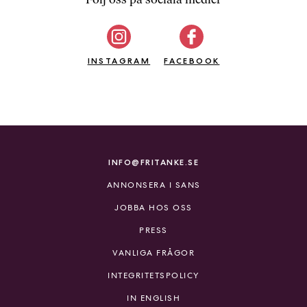
b
ö
c
INSTAGRAM
k
FACEBOOK
e
r
o
n
l
i
INFO@FRITANKE.SE
n
ANNONSERA I SANS
e
h
JOBBA HOS OSS
o
PRESS
s
F
VANLIGA FRÅGOR
r
INTEGRITETSPOLICY
i
T
IN ENGLISH