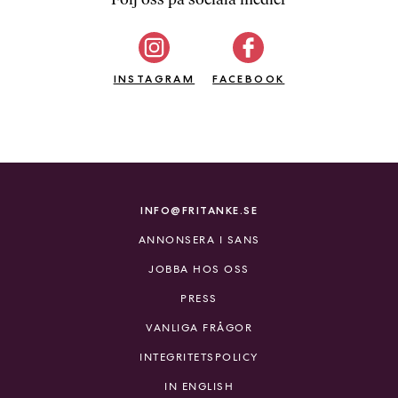
b
ö
c
INSTAGRAM
k
FACEBOOK
e
r
o
n
l
i
INFO@FRITANKE.SE
n
ANNONSERA I SANS
e
h
JOBBA HOS OSS
o
PRESS
s
F
VANLIGA FRÅGOR
r
INTEGRITETSPOLICY
i
T
IN ENGLISH