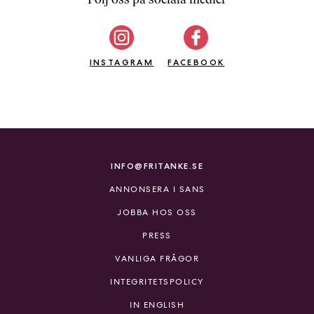
b
ö
c
INSTAGRAM
k
FACEBOOK
e
r
o
n
l
i
INFO@FRITANKE.SE
n
ANNONSERA I SANS
e
h
JOBBA HOS OSS
o
PRESS
s
F
VANLIGA FRÅGOR
r
INTEGRITETSPOLICY
i
T
IN ENGLISH