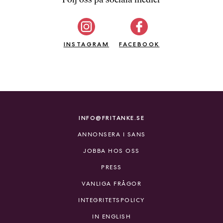
b
ö
c
INSTAGRAM
k
FACEBOOK
e
r
o
n
l
i
INFO@FRITANKE.SE
n
ANNONSERA I SANS
e
h
JOBBA HOS OSS
o
PRESS
s
F
VANLIGA FRÅGOR
r
INTEGRITETSPOLICY
i
T
IN ENGLISH