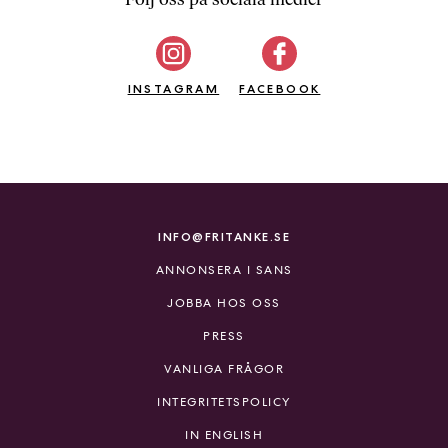
b
ö
c
INSTAGRAM
k
FACEBOOK
e
r
o
n
l
i
INFO@FRITANKE.SE
n
ANNONSERA I SANS
e
h
JOBBA HOS OSS
o
PRESS
s
F
VANLIGA FRÅGOR
r
INTEGRITETSPOLICY
i
T
IN ENGLISH