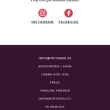
b
ö
c
INSTAGRAM
k
FACEBOOK
e
r
o
n
l
i
INFO@FRITANKE.SE
n
ANNONSERA I SANS
e
h
JOBBA HOS OSS
o
PRESS
s
F
VANLIGA FRÅGOR
r
INTEGRITETSPOLICY
i
T
IN ENGLISH