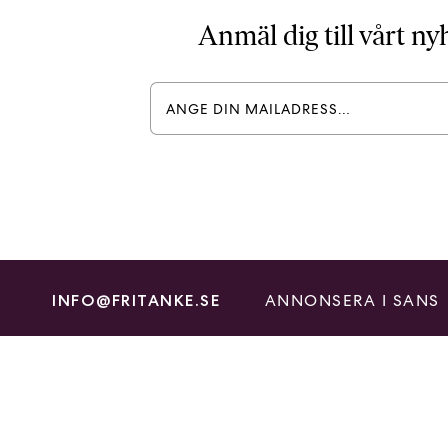
Anmäl dig till vårt n
ANNONSERA I SANS
INFO@FRITANKE.SE