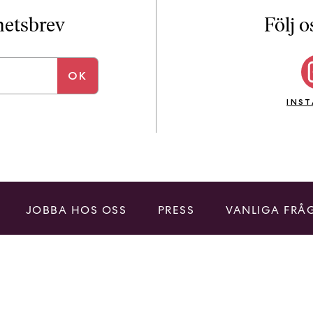
i
T
yhetsbrev
Följ o
a
n
k
e
INS
JOBBA HOS OSS
PRESS
VANLIGA FRÅ