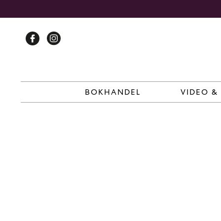
Skip
to
content
BOKHANDEL
VIDEO &