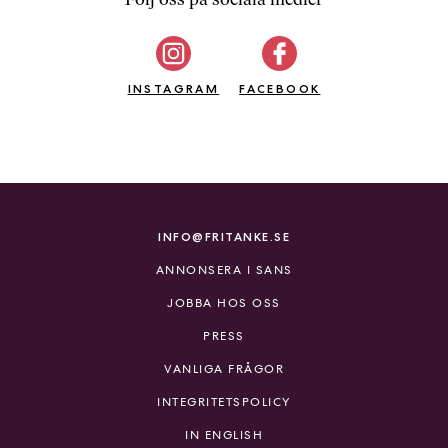
b
ö
c
INSTAGRAM
k
FACEBOOK
e
r
o
n
l
i
INFO@FRITANKE.SE
n
ANNONSERA I SANS
e
h
JOBBA HOS OSS
o
PRESS
s
F
VANLIGA FRÅGOR
r
INTEGRITETSPOLICY
i
T
IN ENGLISH