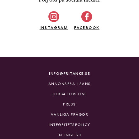
b
ö
c
INSTAGRAM
k
FACEBOOK
e
r
o
n
l
i
INFO@FRITANKE.SE
n
ANNONSERA I SANS
e
h
JOBBA HOS OSS
o
PRESS
s
F
VANLIGA FRÅGOR
r
INTEGRITETSPOLICY
i
T
IN ENGLISH