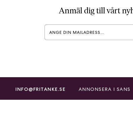
Anmäl dig till vårt n
ANNONSERA I SANS
INFO@FRITANKE.SE