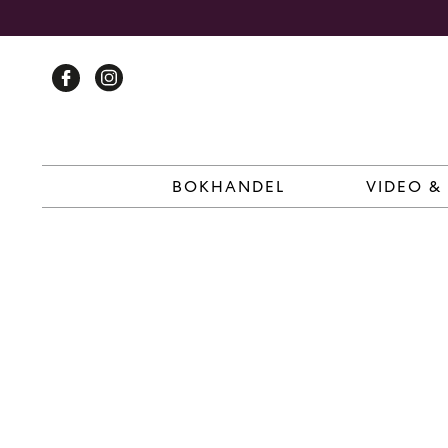
Skip
to
content
BOKHANDEL
VIDEO &