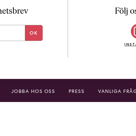
i
T
yhetsbrev
Följ o
a
n
k
e
INS
JOBBA HOS OSS
PRESS
VANLIGA FRÅ