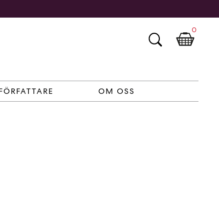
0
FÖRFATTARE
OM OSS