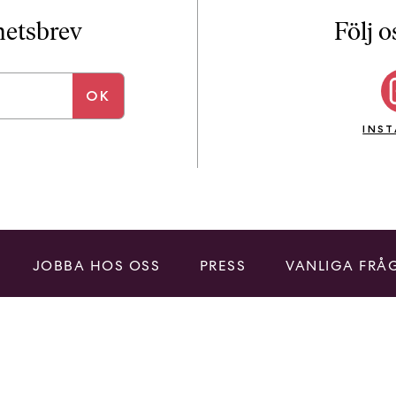
i
T
yhetsbrev
Följ o
a
n
k
e
INS
JOBBA HOS OSS
PRESS
VANLIGA FRÅ