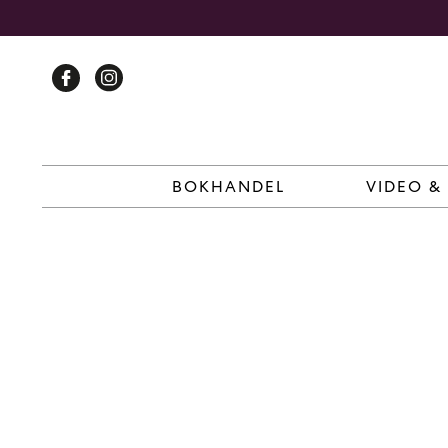
Skip
to
content
BOKHANDEL
VIDEO &