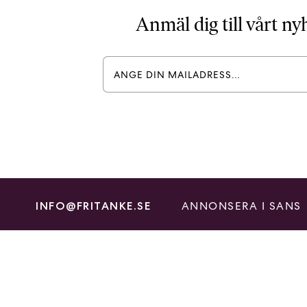
Anmäl dig till vårt n
ANNONSERA I SANS
INFO@FRITANKE.SE