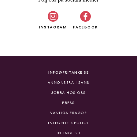
b
ö
c
INSTAGRAM
k
FACEBOOK
e
r
o
n
l
i
INFO@FRITANKE.SE
n
ANNONSERA I SANS
e
h
JOBBA HOS OSS
o
PRESS
s
F
VANLIGA FRÅGOR
r
INTEGRITETSPOLICY
i
T
IN ENGLISH