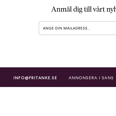
Anmäl dig till vårt n
ANNONSERA I SANS
INFO@FRITANKE.SE