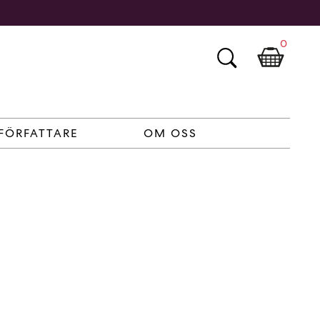
0
FÖRFATTARE
OM OSS