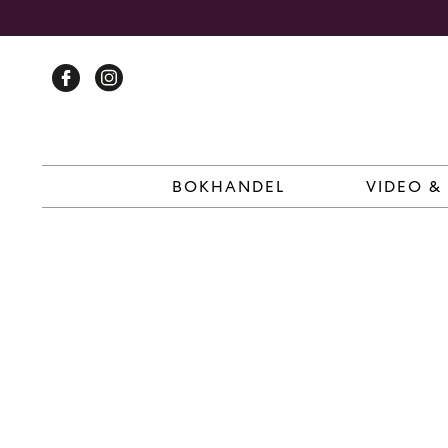
Skip
to
content
BOKHANDEL
VIDEO &