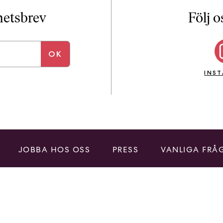
i
T
yhetsbrev
Följ o
a
n
k
e
INS
JOBBA HOS OSS
PRESS
VANLIGA FRÅ