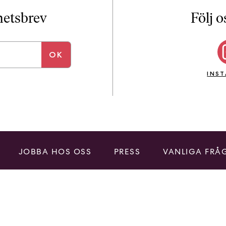
i
T
yhetsbrev
Följ o
a
n
k
e
INS
JOBBA HOS OSS
PRESS
VANLIGA FRÅ