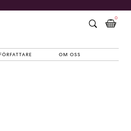
0
FÖRFATTARE
OM OSS