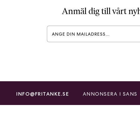
Anmäl dig till vårt n
ANNONSERA I SANS
INFO@FRITANKE.SE