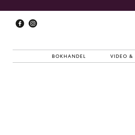
Skip
to
content
BOKHANDEL
VIDEO &