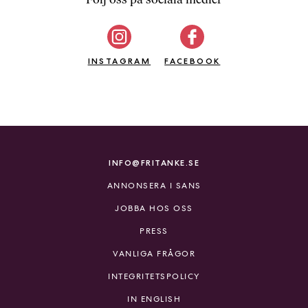
b
ö
c
INSTAGRAM
k
FACEBOOK
e
r
o
n
l
i
INFO@FRITANKE.SE
n
ANNONSERA I SANS
e
h
JOBBA HOS OSS
o
PRESS
s
F
VANLIGA FRÅGOR
r
INTEGRITETSPOLICY
i
T
IN ENGLISH