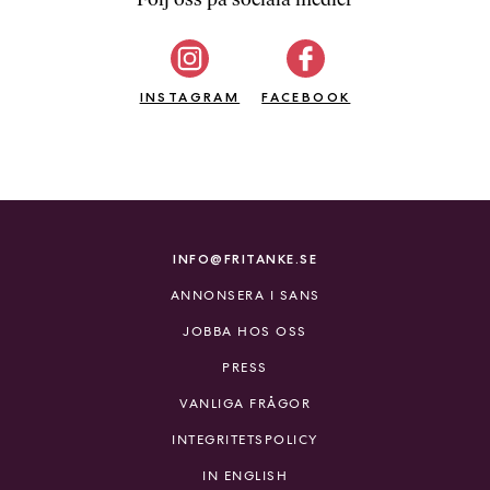
b
ö
c
INSTAGRAM
k
FACEBOOK
e
r
o
n
l
i
INFO@FRITANKE.SE
n
ANNONSERA I SANS
e
h
JOBBA HOS OSS
o
PRESS
s
F
VANLIGA FRÅGOR
r
INTEGRITETSPOLICY
i
T
IN ENGLISH