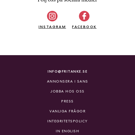
b
ö
c
INSTAGRAM
k
FACEBOOK
e
r
o
n
l
i
INFO@FRITANKE.SE
n
ANNONSERA I SANS
e
h
JOBBA HOS OSS
o
PRESS
s
F
VANLIGA FRÅGOR
r
INTEGRITETSPOLICY
i
T
IN ENGLISH