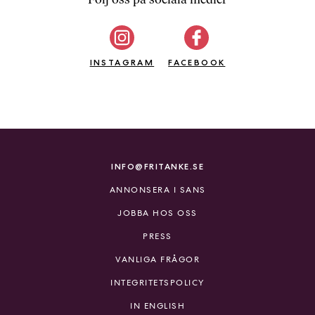
b
ö
c
INSTAGRAM
k
FACEBOOK
e
r
o
n
l
i
INFO@FRITANKE.SE
n
ANNONSERA I SANS
e
h
JOBBA HOS OSS
o
PRESS
s
F
VANLIGA FRÅGOR
r
INTEGRITETSPOLICY
i
T
IN ENGLISH