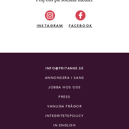
b
ö
c
INSTAGRAM
k
FACEBOOK
e
r
o
n
l
i
INFO@FRITANKE.SE
n
ANNONSERA I SANS
e
h
JOBBA HOS OSS
o
PRESS
s
F
VANLIGA FRÅGOR
r
INTEGRITETSPOLICY
i
T
IN ENGLISH