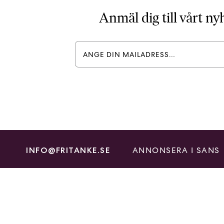
Anmäl dig till vårt n
ANNONSERA I SANS
INFO@FRITANKE.SE