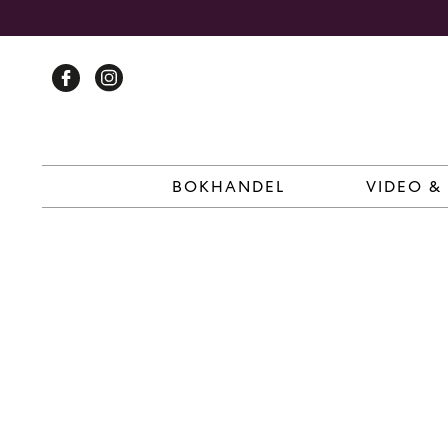
Skip
to
content
BOKHANDEL
VIDEO &