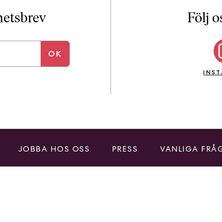
i
T
yhetsbrev
Följ o
a
n
k
e
INS
JOBBA HOS OSS
PRESS
VANLIGA FRÅ