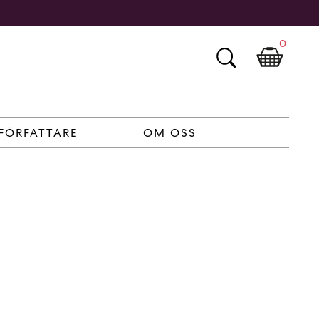
0
FÖRFATTARE
OM OSS