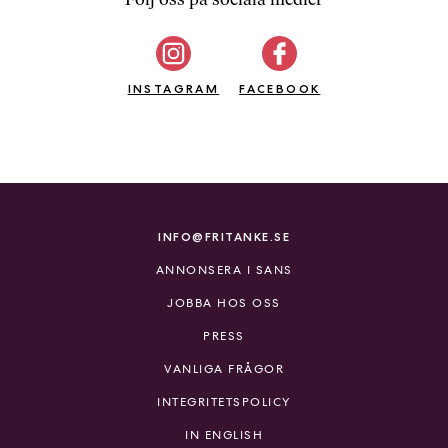
b
ö
c
INSTAGRAM
k
FACEBOOK
e
r
o
n
l
i
INFO@FRITANKE.SE
n
ANNONSERA I SANS
e
h
JOBBA HOS OSS
o
PRESS
s
F
VANLIGA FRÅGOR
r
INTEGRITETSPOLICY
i
T
IN ENGLISH