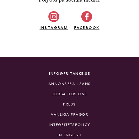
b
ö
c
INSTAGRAM
k
FACEBOOK
e
r
o
n
l
i
INFO@FRITANKE.SE
n
ANNONSERA I SANS
e
h
JOBBA HOS OSS
o
PRESS
s
F
VANLIGA FRÅGOR
r
INTEGRITETSPOLICY
i
T
IN ENGLISH