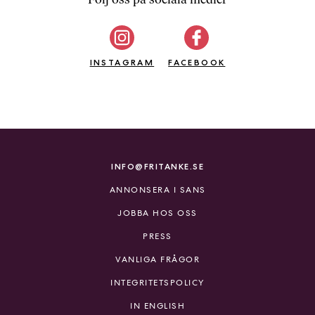
b
ö
c
INSTAGRAM
k
FACEBOOK
e
r
o
n
l
i
INFO@FRITANKE.SE
n
ANNONSERA I SANS
e
h
JOBBA HOS OSS
o
PRESS
s
F
VANLIGA FRÅGOR
r
INTEGRITETSPOLICY
i
T
IN ENGLISH