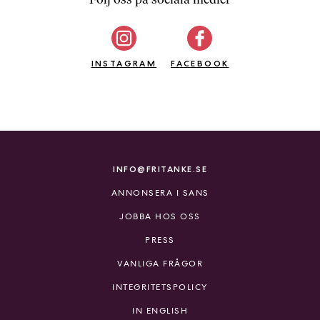
b
ö
c
INSTAGRAM
k
FACEBOOK
e
r
o
n
l
i
INFO@FRITANKE.SE
n
ANNONSERA I SANS
e
h
JOBBA HOS OSS
o
PRESS
s
F
VANLIGA FRÅGOR
r
INTEGRITETSPOLICY
i
T
IN ENGLISH