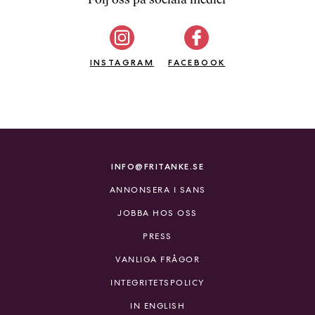
b
ö
c
INSTAGRAM
k
FACEBOOK
e
r
o
n
l
i
INFO@FRITANKE.SE
n
ANNONSERA I SANS
e
h
JOBBA HOS OSS
o
PRESS
s
F
VANLIGA FRÅGOR
r
INTEGRITETSPOLICY
i
T
IN ENGLISH