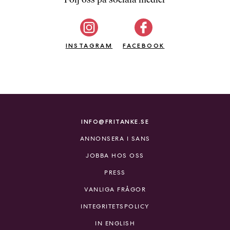
b
ö
c
INSTAGRAM
k
FACEBOOK
e
r
o
n
l
i
INFO@FRITANKE.SE
n
ANNONSERA I SANS
e
h
JOBBA HOS OSS
o
PRESS
s
F
VANLIGA FRÅGOR
r
INTEGRITETSPOLICY
i
T
IN ENGLISH