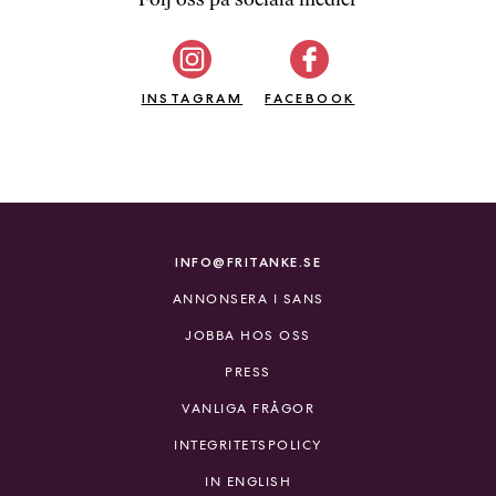
b
ö
c
INSTAGRAM
k
FACEBOOK
e
r
o
n
l
i
INFO@FRITANKE.SE
n
ANNONSERA I SANS
e
h
JOBBA HOS OSS
o
PRESS
s
F
VANLIGA FRÅGOR
r
INTEGRITETSPOLICY
i
T
IN ENGLISH