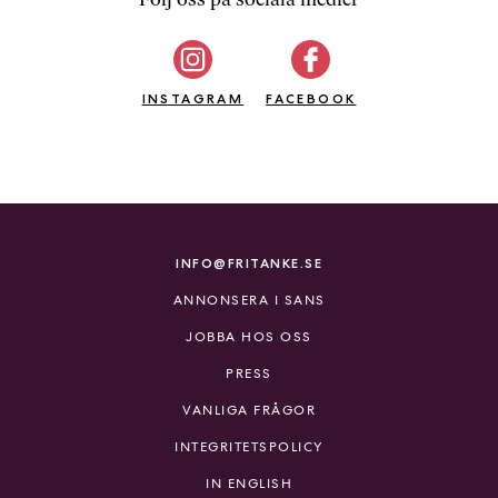
b
ö
c
INSTAGRAM
k
FACEBOOK
e
r
o
n
l
i
INFO@FRITANKE.SE
n
ANNONSERA I SANS
e
h
JOBBA HOS OSS
o
PRESS
s
F
VANLIGA FRÅGOR
r
INTEGRITETSPOLICY
i
T
IN ENGLISH