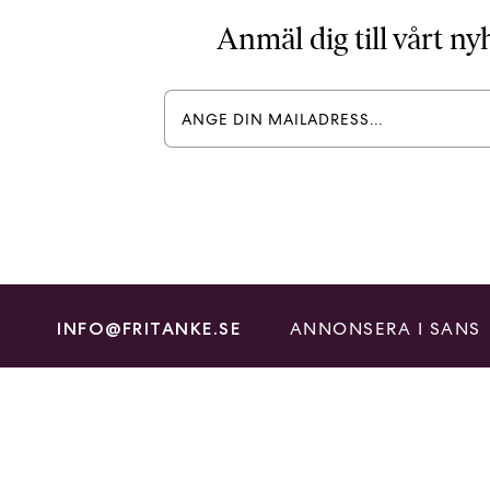
Anmäl dig till vårt n
ANNONSERA I SANS
INFO@FRITANKE.SE