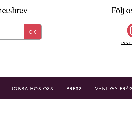
i
T
yhetsbrev
Följ o
a
n
k
e
INS
JOBBA HOS OSS
PRESS
VANLIGA FRÅ