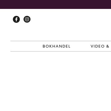
Skip
to
content
BOKHANDEL
VIDEO &