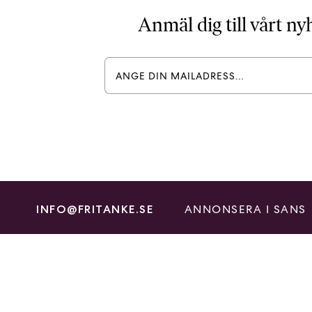
Anmäl dig till vårt n
ANNONSERA I SANS
INFO@FRITANKE.SE