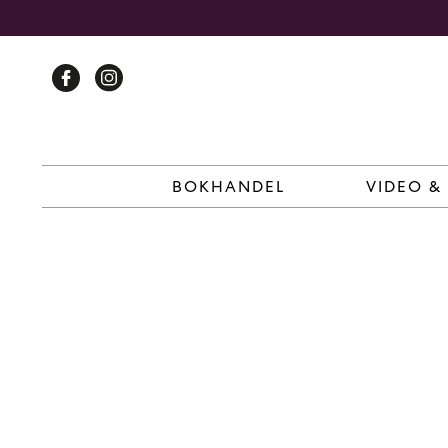
Skip
to
content
BOKHANDEL
VIDEO &