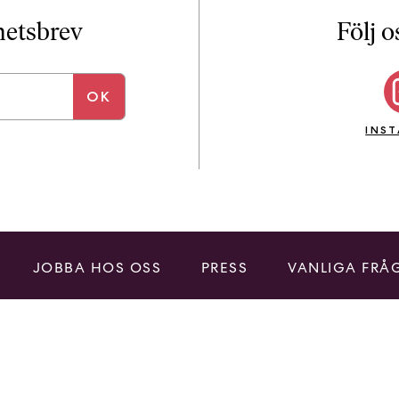
i
T
yhetsbrev
Följ o
a
n
k
e
INS
JOBBA HOS OSS
PRESS
VANLIGA FRÅ