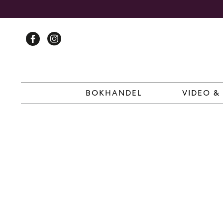
Skip
to
content
BOKHANDEL
VIDEO &