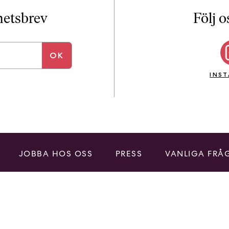
i
T
yhetsbrev
Följ o
a
n
k
e
INS
JOBBA HOS OSS
PRESS
VANLIGA FRÅ