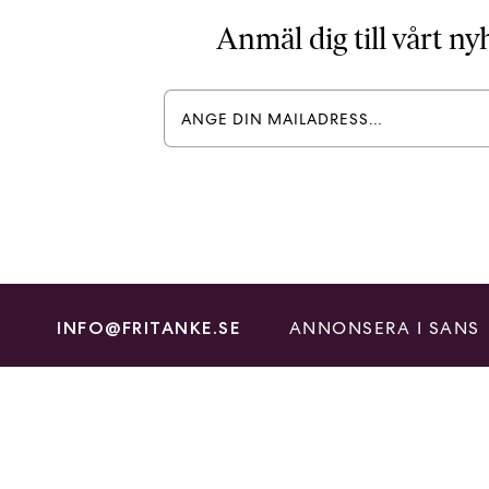
Anmäl dig till vårt n
ANNONSERA I SANS
INFO@FRITANKE.SE