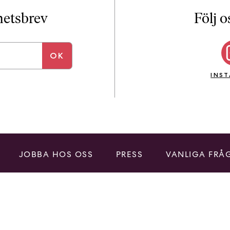
i
T
yhetsbrev
Följ o
a
n
k
e
INS
JOBBA HOS OSS
PRESS
VANLIGA FRÅ