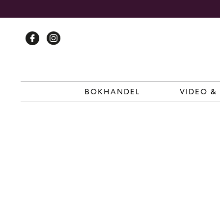
Skip
to
content
BOKHANDEL
VIDEO &