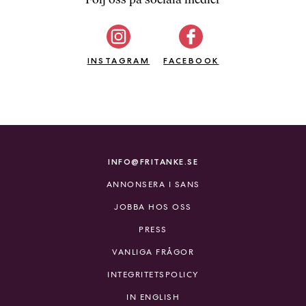
b
ö
c
INSTAGRAM
k
FACEBOOK
e
r
o
n
l
i
INFO@FRITANKE.SE
n
ANNONSERA I SANS
e
h
JOBBA HOS OSS
o
PRESS
s
F
VANLIGA FRÅGOR
r
INTEGRITETSPOLICY
i
T
IN ENGLISH