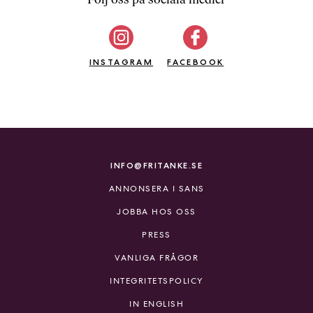
b
ö
c
INSTAGRAM
k
FACEBOOK
e
r
o
n
l
i
INFO@FRITANKE.SE
n
ANNONSERA I SANS
e
h
JOBBA HOS OSS
o
PRESS
s
F
VANLIGA FRÅGOR
r
INTEGRITETSPOLICY
i
T
IN ENGLISH