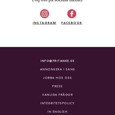
b
ö
c
INSTAGRAM
k
FACEBOOK
e
r
o
n
l
i
INFO@FRITANKE.SE
n
ANNONSERA I SANS
e
h
JOBBA HOS OSS
o
PRESS
s
F
VANLIGA FRÅGOR
r
INTEGRITETSPOLICY
i
T
IN ENGLISH