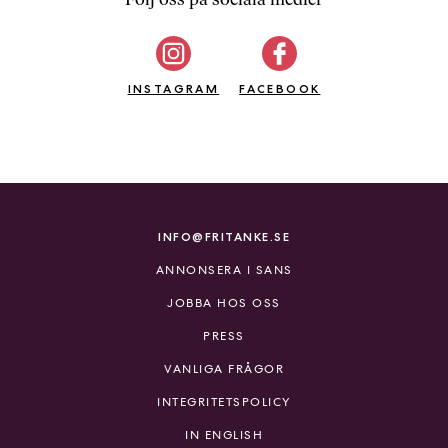
b
ö
c
INSTAGRAM
k
FACEBOOK
e
r
o
n
l
i
INFO@FRITANKE.SE
n
ANNONSERA I SANS
e
h
JOBBA HOS OSS
o
PRESS
s
F
VANLIGA FRÅGOR
r
INTEGRITETSPOLICY
i
T
IN ENGLISH