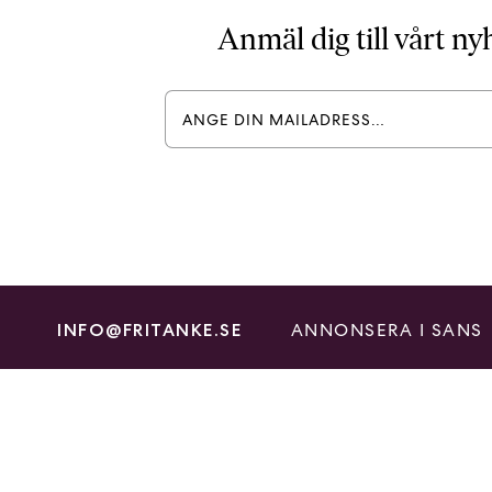
Anmäl dig till vårt n
ANNONSERA I SANS
INFO@FRITANKE.SE