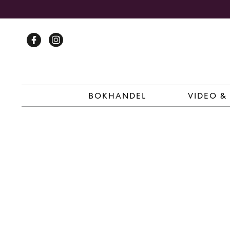
Skip
to
content
BOKHANDEL
VIDEO &