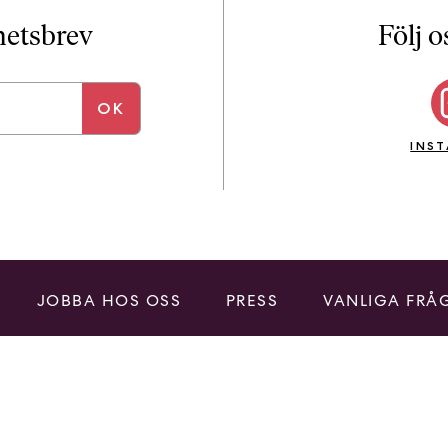
i
T
yhetsbrev
Följ o
a
n
k
e
INS
JOBBA HOS OSS
PRESS
VANLIGA FRÅ