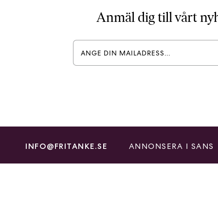
Anmäl dig till vårt n
ANNONSERA I SANS
INFO@FRITANKE.SE