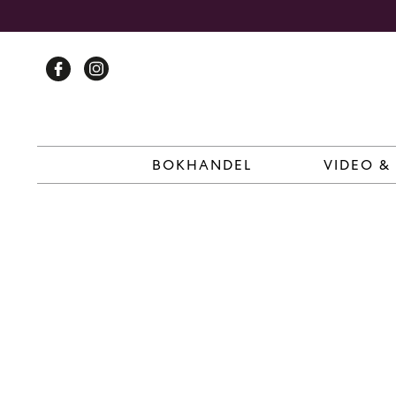
Skip
to
content
BOKHANDEL
VIDEO &