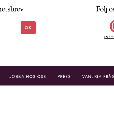
i
T
yhetsbrev
Följ o
a
n
k
e
INS
JOBBA HOS OSS
PRESS
VANLIGA FRÅ