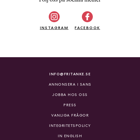
b
ö
c
INSTAGRAM
k
FACEBOOK
e
r
o
n
l
i
INFO@FRITANKE.SE
n
ANNONSERA I SANS
e
h
JOBBA HOS OSS
o
PRESS
s
F
VANLIGA FRÅGOR
r
INTEGRITETSPOLICY
i
T
IN ENGLISH