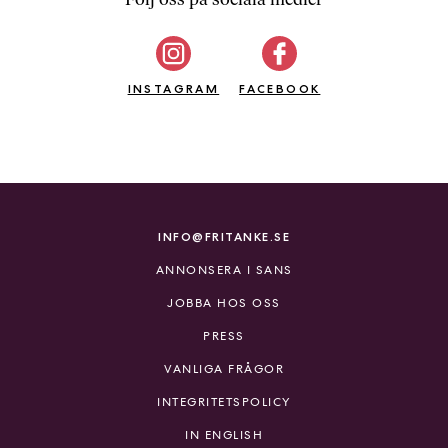
b
ö
c
INSTAGRAM
k
FACEBOOK
e
r
o
n
l
i
INFO@FRITANKE.SE
n
ANNONSERA I SANS
e
h
JOBBA HOS OSS
o
PRESS
s
F
VANLIGA FRÅGOR
r
INTEGRITETSPOLICY
i
T
IN ENGLISH