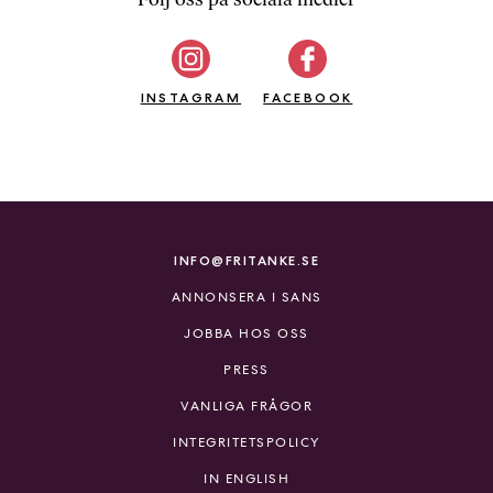
b
ö
c
INSTAGRAM
k
FACEBOOK
e
r
o
n
l
i
INFO@FRITANKE.SE
n
ANNONSERA I SANS
e
h
JOBBA HOS OSS
o
PRESS
s
F
VANLIGA FRÅGOR
r
INTEGRITETSPOLICY
i
T
IN ENGLISH