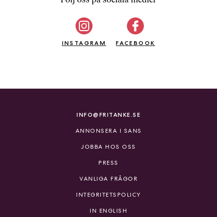
b
ö
c
INSTAGRAM
k
FACEBOOK
e
r
o
n
l
i
INFO@FRITANKE.SE
n
ANNONSERA I SANS
e
h
JOBBA HOS OSS
o
PRESS
s
F
VANLIGA FRÅGOR
r
INTEGRITETSPOLICY
i
T
IN ENGLISH