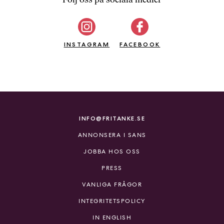
b
ö
c
INSTAGRAM
k
FACEBOOK
e
r
o
n
l
i
INFO@FRITANKE.SE
n
ANNONSERA I SANS
e
h
JOBBA HOS OSS
o
PRESS
s
F
VANLIGA FRÅGOR
r
INTEGRITETSPOLICY
i
T
IN ENGLISH